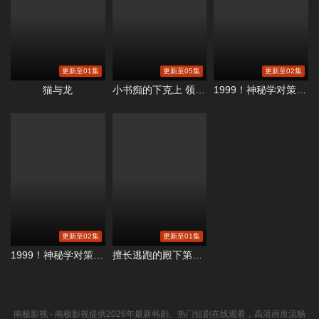
更新至01集
更新至05集
更新至02集
猫与龙
小书痴的下克上 领主的养女
1999！神秘学对策部国语
更新至02集
更新至01集
1999！神秘学对策部英语
擅长逃跑的殿下第二季
南极影视
- 南极影视提供2026年最新韩剧、热门短剧在线观看，高清画质流畅