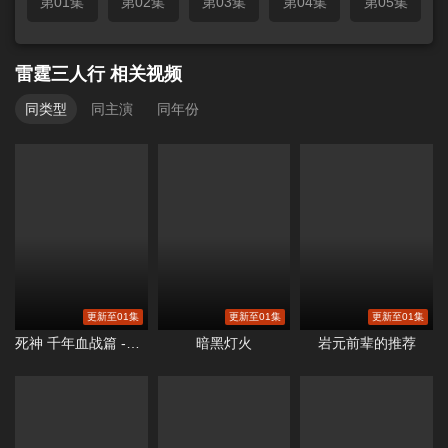
第01集
第02集
第03集
第04集
第05集
雷霆三人行
相关视频
同类型
同主演
同年份
更新至01集
更新至01集
更新至01集
死神 千年血战篇 -祸进谭-
暗黑灯火
岩元前辈的推荐