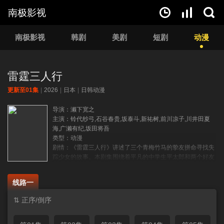
南极影视
南极影视
韩剧
美剧
短剧
动漫
雷霆三人行
更新至01集
|
2026
|
日本
|
日韩动漫
导演：濑下宽之
主演：铃代纱弓,石谷春贵,坂泰斗,新祐树,前川凉子,川井田夏
海,广濑有纪,坂田将吾
类型：动漫
剧情：《雷霆三人行》讲述了三个青梅竹马的挚友拼命寻找失
踪少女的故事。本剧集围绕着平凡的中学生平太郎和两个好友
燕和广志展开，三人被称为“小不点三人组”。平太郎开朗活泼
的妹妹双叶突然失踪，彻底改变了他们的生活。..
线路一
⇅ 正序/倒序