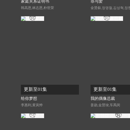
家庭关系证明书
罪与爱
韩高恩,林志恩,朴世荣
金贤叙,정명철,김성혁,정
更新至01集
更新至01集
给你梦想
我的偶像总裁
李惠利,黄寅烨
姜勋,金慧埈,车禹闵