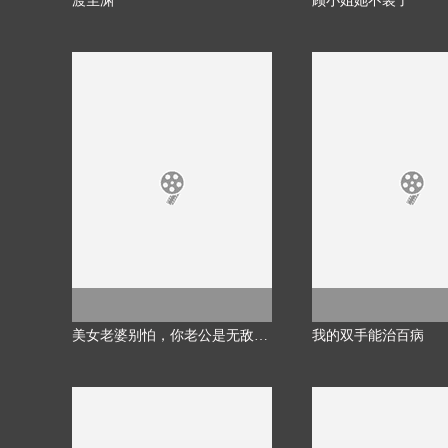
渡尘渊
顾小姐她不装了
美女老婆别怕，你老公是无敌天师
我的双手能治百病