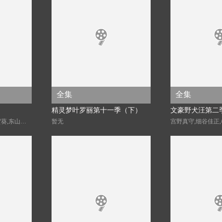
全集
全集
精灵梦叶罗丽第十一季（下）
文豪野犬汪第二
岛崎信长,梅原裕一郎,古贺葵,东山奈央,Lynn,石见舞菜香,猪股慧士
暂无