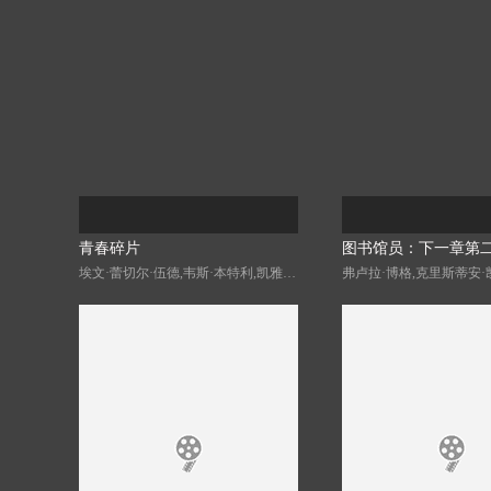
青春碎片
图书馆员：下一章第
埃文·蕾切尔·伍德,韦斯·本特利,凯雅·基伯,克里斯·康纳,伊格比·里格尼,Jordan·Roth,Sierra·Stoliar,Bella·Valdes,Constantine·Malahias,Cortés·Alexander,Aidan·Skye·Jameson