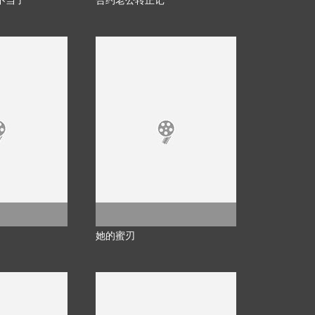
不当了
合约老公转正记
她的蜜刃