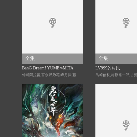
全集
全集
BanG Dream! YUME∞MITA
LV999的村民
仲町阿拉蕾,宫永野乃花,峰月律,藤都子,千石由乃