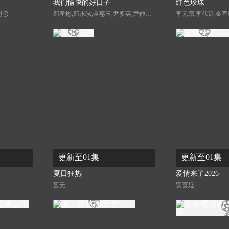
我们愉快的好日子
红色珍珠
현웅
郑孝彬,郑永琡,金惠玉,尹多英,尹仲勋,文喜京,严贤京,鲜于在德,尹多勋,申正允,李商淑,李家豪
更新至01集
更新至01集
夏日狂热
爱情来了2026
暂无
安喜延