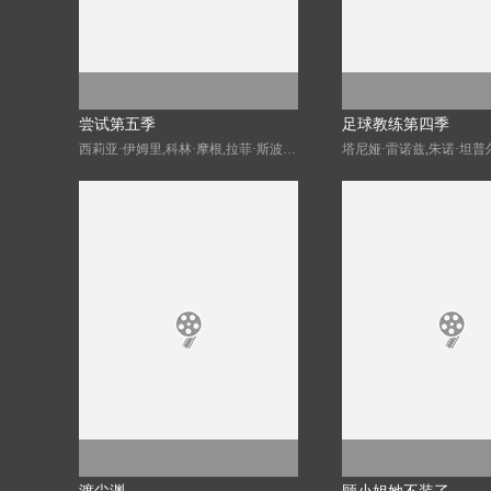
尝试第五季
足球教练第四季
西莉亚·伊姆里,科林·摩根,拉菲·斯波,夏洛特·莱利,珊·布鲁克,达伦·博伊德,莉·布拉泽海德,埃丝特·史密斯,吉米索拉·艾库美罗,丹妮尔·维塔利斯,斯嘉丽·雷纳,库珀·特纳