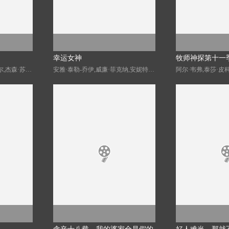
幸运女神
牧师神探第十一
塔尼娅·雷诺兹,朱诺·坦普尔,杰森·苏戴奇斯,克莱尔·阿什顿,杰里米·斯威夫特,费伊·马赛,汉娜·沃丁厄姆,艾比·赫恩,布兰登·亨特,索菲·西蒙特,格兰特·菲利,米歇尔·戴维森,裘德·马克,布雷特·戈德斯坦
安雅·泰勒-乔伊,威廉·菲克纳,安妮特·贝宁,小克利夫顿·克林斯,埃里克·兰格,德鲁·斯塔基,克雷格·韦茨巴赫尔,莫·麦克雷,马修·劳奇,迪恩·S·贾格尔,蒂莫西,尤金·金,安洁纽·艾莉丝-泰勒,米西·克莱尔·法尔科内,Mika·McCalla,Ariel·Flores,Antal·Kalik