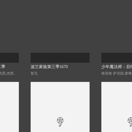
二季
波兰家族第三季1670
少年魔法师：后
弗卢拉·博格,克里斯蒂安·凯恩,杰西卡·格林,林蒂·布丝,多米尼克·莫纳汉,布鲁·罗宾森,乔什·盖茨,奥利维亚·莫里斯,卡勒姆·麦高恩,Jeremy·Swift
暂无
格雷格·萨克因,赛琳