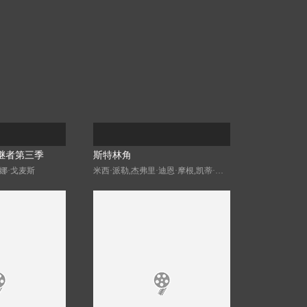
继者第三季
斯特林角
娜·戈麦斯
米西·派勒,杰弗里·迪恩·摩根,凯蒂·道格拉斯,艾拉·鲁宾,艾米丽·霍菲尔,博·布拉加森,卢克·艾沃雷多,Mabel·Strachan,Nikko·Angelo·Hinayo,Christopher·Omari