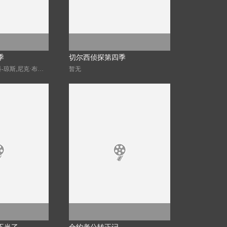
季
切尔西侦探第四季
阿尔·韦弗,泰莎·皮科-琼斯,尼克·布莱波尔,布莱德利·豪尔,奥利弗·迪姆斯戴尔,凯西·艾因斯沃斯,梅丽莎·约翰斯,里希·奈尔,罗布森·格林
暂无