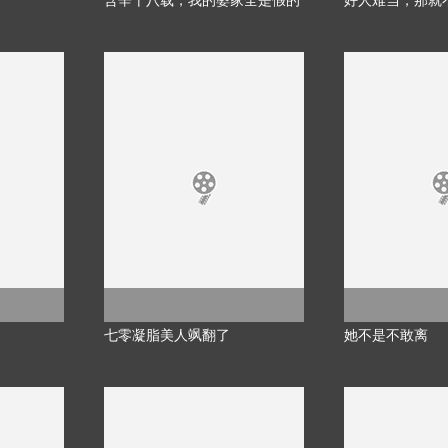
含辛十八载，我的婆家全是假的
好人难当，那就
七零凝脂美人飒翻了
她不是不敢离