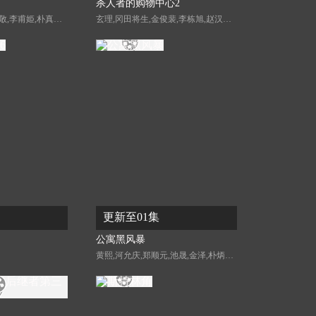
杀人者的购物中心2
李元宗,李代延,金宣敬,李甫姫,朴真熙,韩振熙,李应敬,이정용,채빈
玄理,冈田将生,金俊裴,李栋旭,赵汉善,朴智彬,金旻,徐现宇,金慧埈,郑允荷,金海娜,李泰英
更新至01集
公寓黑风暴
黄熙,河允庆,郑顺元,池晟,金泽,朴炳垠,文素利