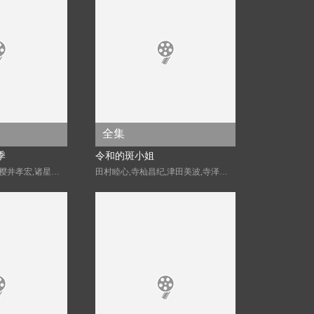
全集
季
令和的斑小姐
宫野真守,细谷佳正,樱井孝宏,诸星堇,石田彰,子安武人,森川智之,福山润,梶裕贵,花泽香菜,大塚明夫,小野贤章,植田佳奈,小市真琴,谷山纪章,草尾毅,阿座上洋平,千叶翔也,林勇,上村祐翔
田村睦心,寺杣昌纪,津田美波,寺泽百花