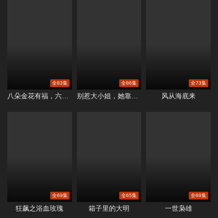
全83集
全86集
全73集
八朵金花有福，六零猎户爹进山挖宝藏
别惹大小姐，她靠山是哮天犬
风从海底来
全69集
全65集
全69集
狂飙之浴血玫瑰
箱子里的大明
一世枭雄