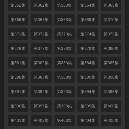
第361集
第362集
第363集
第364集
第365集
第366集
第367集
第368集
第369集
第370集
第371集
第372集
第373集
第374集
第375集
第376集
第377集
第378集
第379集
第380集
第381集
第382集
第383集
第384集
第385集
第386集
第387集
第388集
第389集
第390集
第391集
第392集
第393集
第394集
第395集
第396集
第397集
第398集
第399集
第400集
第401集
第402集
第403集
第404集
第405集