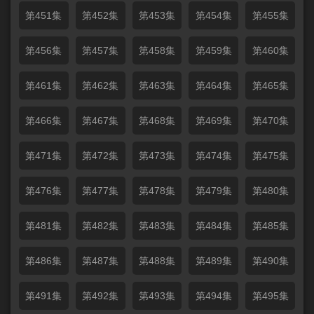
第451集
第452集
第453集
第454集
第455集
第456集
第457集
第458集
第459集
第460集
第461集
第462集
第463集
第464集
第465集
第466集
第467集
第468集
第469集
第470集
第471集
第472集
第473集
第474集
第475集
第476集
第477集
第478集
第479集
第480集
第481集
第482集
第483集
第484集
第485集
第486集
第487集
第488集
第489集
第490集
第491集
第492集
第493集
第494集
第495集