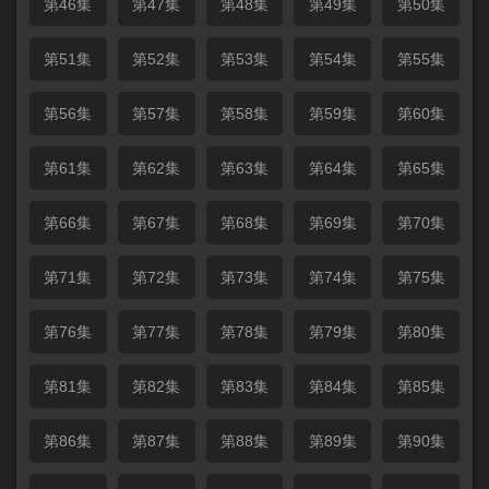
第46集
第47集
第48集
第49集
第50集
第51集
第52集
第53集
第54集
第55集
第56集
第57集
第58集
第59集
第60集
第61集
第62集
第63集
第64集
第65集
第66集
第67集
第68集
第69集
第70集
第71集
第72集
第73集
第74集
第75集
第76集
第77集
第78集
第79集
第80集
第81集
第82集
第83集
第84集
第85集
第86集
第87集
第88集
第89集
第90集