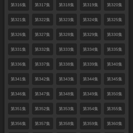
第316集
第317集
第318集
第319集
第320集
第321集
第322集
第323集
第324集
第325集
第326集
第327集
第328集
第329集
第330集
第331集
第332集
第333集
第334集
第335集
第336集
第337集
第338集
第339集
第340集
第341集
第342集
第343集
第344集
第345集
第346集
第347集
第348集
第349集
第350集
第351集
第352集
第353集
第354集
第355集
第356集
第357集
第358集
第359集
第360集