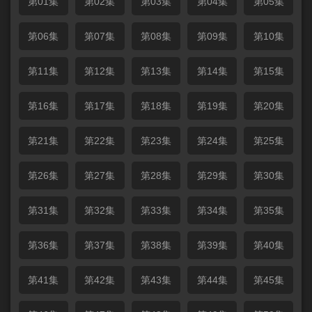
第01集
第02集
第03集
第04集
第05集
第06集
第07集
第08集
第09集
第10集
第11集
第12集
第13集
第14集
第15集
第16集
第17集
第18集
第19集
第20集
第21集
第22集
第23集
第24集
第25集
第26集
第27集
第28集
第29集
第30集
第31集
第32集
第33集
第34集
第35集
第36集
第37集
第38集
第39集
第40集
第41集
第42集
第43集
第44集
第45集