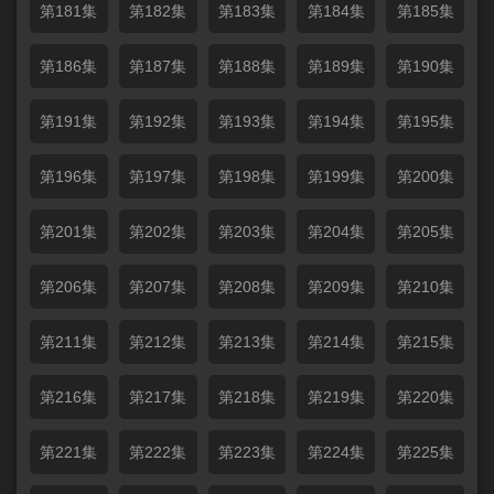
第181集
第182集
第183集
第184集
第185集
第186集
第187集
第188集
第189集
第190集
第191集
第192集
第193集
第194集
第195集
第196集
第197集
第198集
第199集
第200集
第201集
第202集
第203集
第204集
第205集
第206集
第207集
第208集
第209集
第210集
第211集
第212集
第213集
第214集
第215集
第216集
第217集
第218集
第219集
第220集
第221集
第222集
第223集
第224集
第225集