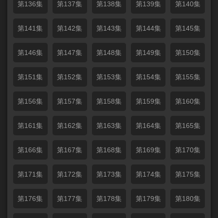
第136集
第137集
第138集
第139集
第140集
第141集
第142集
第143集
第144集
第145集
第146集
第147集
第148集
第149集
第150集
第151集
第152集
第153集
第154集
第155集
第156集
第157集
第158集
第159集
第160集
第161集
第162集
第163集
第164集
第165集
第166集
第167集
第168集
第169集
第170集
第171集
第172集
第173集
第174集
第175集
第176集
第177集
第178集
第179集
第180集