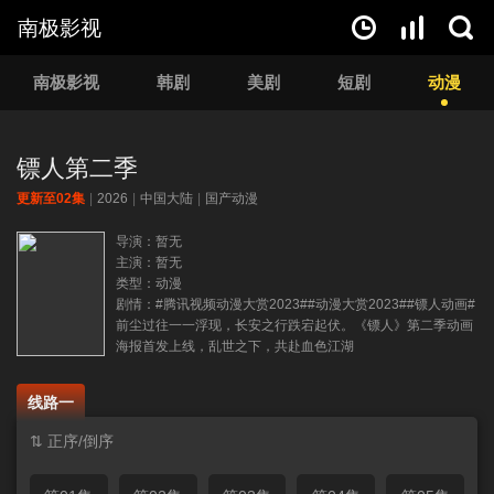
南极影视
南极影视
韩剧
美剧
短剧
动漫
镖人第二季
更新至02集
|
2026
|
中国大陆
|
国产动漫
导演：暂无
主演：暂无
类型：动漫
剧情：#腾讯视频动漫大赏2023##动漫大赏2023##镖人动画#
前尘过往一一浮现，长安之行跌宕起伏。《镖人》第二季动画
海报首发上线，乱世之下，共赴血色江湖
线路一
⇅ 正序/倒序