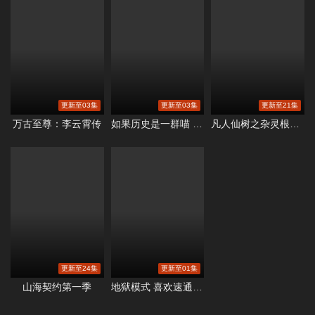
更新至03集
更新至03集
更新至21集
万古至尊：李云霄传
如果历史是一群喵 大明皇朝篇
凡人仙树之杂灵根也能修仙
更新至24集
更新至01集
山海契约第一季
地狱模式 喜欢速通游戏的玩家在废设定异世界无双第二季